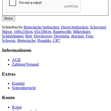
Weiter
Schnellsuche
Bettwäsche bedrucken
,
Duvet bedrucken
,
Schweizer
Masse
,
160x210cm
,
65x100cm
,
Baumwolle
,
Mikrofaser
,
Schlafzimmer
,
Bett
,
Duvetcover
,
Duvetsets
,
drucken
,
Foto
,
Schweiz
,
Bettwäsche
,
Ronaldo
,
CR7
Informationen
AGB
Zahlung/Versand
Extras
Kontakt
Seitenübersicht
Konto
Konto