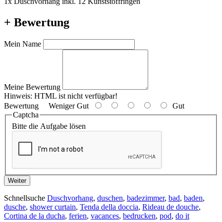
1x Duschvorhang inkl. 12 Kunststoffringen
+ Bewertung
Mein Name
Meine Bewertung
Hinweis:
HTML ist nicht verfügbar!
Bewertung
Weniger Gut
Gut
Captcha
Bitte die Aufgabe lösen
Weiter
Schnellsuche
Duschvorhang
,
duschen
,
badezimmer
,
bad
,
baden
,
dusche
,
shower curtain
,
Tenda della doccia
,
Rideau de douche
,
Cortina de la ducha
,
ferien
,
vacances
,
bedrucken
,
pod
,
do it