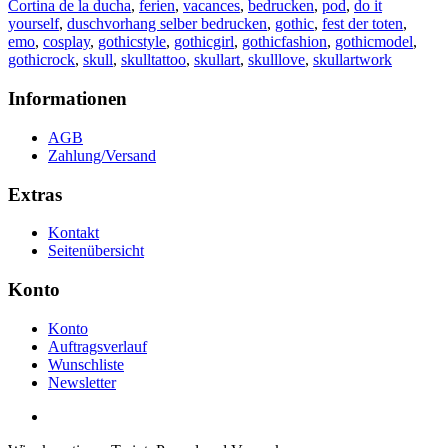
Cortina de la ducha
,
ferien
,
vacances
,
bedrucken
,
pod
,
do it
yourself
,
duschvorhang selber bedrucken
,
gothic
,
fest der toten
,
emo
,
cosplay
,
gothicstyle
,
gothicgirl
,
gothicfashion
,
gothicmodel
,
gothicrock
,
skull
,
skulltattoo
,
skullart
,
skulllove
,
skullartwork
Informationen
AGB
Zahlung/Versand
Extras
Kontakt
Seitenübersicht
Konto
Konto
Auftragsverlauf
Wunschliste
Newsletter