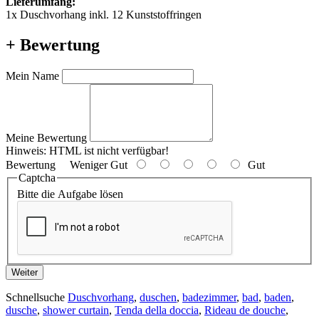
Lieferumfang:
1x Duschvorhang inkl. 12 Kunststoffringen
+ Bewertung
Mein Name
Meine Bewertung
Hinweis:
HTML ist nicht verfügbar!
Bewertung
Weniger Gut
Gut
Captcha
Bitte die Aufgabe lösen
Weiter
Schnellsuche
Duschvorhang
,
duschen
,
badezimmer
,
bad
,
baden
,
dusche
,
shower curtain
,
Tenda della doccia
,
Rideau de douche
,