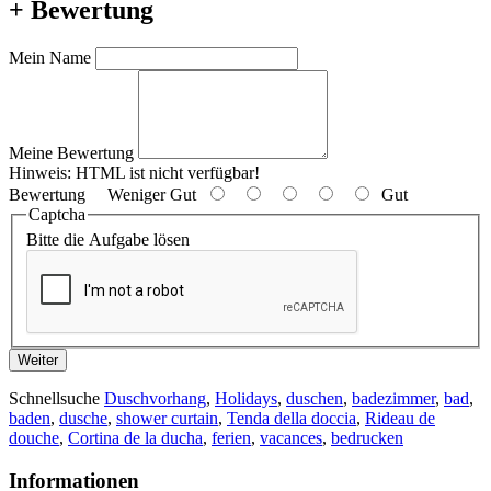
+ Bewertung
Mein Name
Meine Bewertung
Hinweis:
HTML ist nicht verfügbar!
Bewertung
Weniger Gut
Gut
Captcha
Bitte die Aufgabe lösen
Weiter
Schnellsuche
Duschvorhang
,
Holidays
,
duschen
,
badezimmer
,
bad
,
baden
,
dusche
,
shower curtain
,
Tenda della doccia
,
Rideau de
douche
,
Cortina de la ducha
,
ferien
,
vacances
,
bedrucken
Informationen