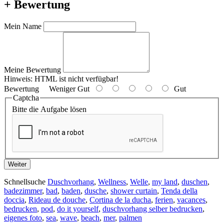
+ Bewertung
Mein Name
Meine Bewertung
Hinweis:
HTML ist nicht verfügbar!
Bewertung
Weniger Gut
Gut
Captcha
Bitte die Aufgabe lösen
Weiter
Schnellsuche
Duschvorhang
,
Wellness
,
Welle
,
my land
,
duschen
,
badezimmer
,
bad
,
baden
,
dusche
,
shower curtain
,
Tenda della
doccia
,
Rideau de douche
,
Cortina de la ducha
,
ferien
,
vacances
,
bedrucken
,
pod
,
do it yourself
,
duschvorhang selber bedrucken
,
eigenes foto
,
sea
,
wave
,
beach
,
mer
,
palmen