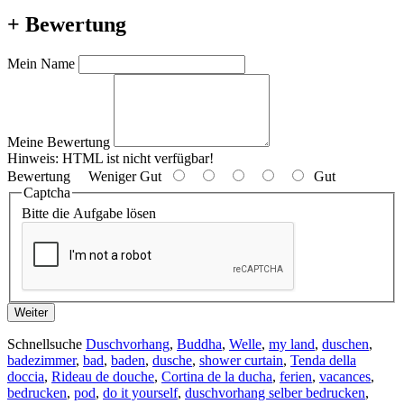
+ Bewertung
Mein Name
Meine Bewertung
Hinweis:
HTML ist nicht verfügbar!
Bewertung
Weniger Gut
Gut
Captcha
Bitte die Aufgabe lösen
Weiter
Schnellsuche
Duschvorhang
,
Buddha
,
Welle
,
my land
,
duschen
,
badezimmer
,
bad
,
baden
,
dusche
,
shower curtain
,
Tenda della
doccia
,
Rideau de douche
,
Cortina de la ducha
,
ferien
,
vacances
,
bedrucken
,
pod
,
do it yourself
,
duschvorhang selber bedrucken
,