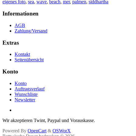
eigenes foto
,
sea
,
wave
,
beach
,
mer
,
palmen
,
siddhartha
Informationen
AGB
Zahlung/Versand
Extras
Kontakt
Seitenübersicht
Konto
Konto
Auftragsverlauf
Wunschliste
Newsletter
Wir akzeptieren Twint, Paypal und Vorauskasse.
Powered By
OpenCart
&
OSWorX