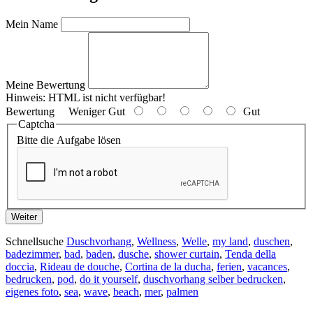
Mein Name
Meine Bewertung
Hinweis:
HTML ist nicht verfügbar!
Bewertung
Weniger Gut
Gut
Captcha
Bitte die Aufgabe lösen
Weiter
Schnellsuche
Duschvorhang
,
Wellness
,
Welle
,
my land
,
duschen
,
badezimmer
,
bad
,
baden
,
dusche
,
shower curtain
,
Tenda della
doccia
,
Rideau de douche
,
Cortina de la ducha
,
ferien
,
vacances
,
bedrucken
,
pod
,
do it yourself
,
duschvorhang selber bedrucken
,
eigenes foto
,
sea
,
wave
,
beach
,
mer
,
palmen