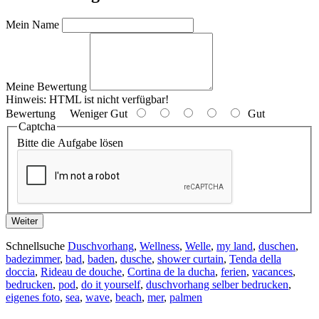
Mein Name
Meine Bewertung
Hinweis:
HTML ist nicht verfügbar!
Bewertung
Weniger Gut
Gut
Captcha
Bitte die Aufgabe lösen
Weiter
Schnellsuche
Duschvorhang
,
Wellness
,
Welle
,
my land
,
duschen
,
badezimmer
,
bad
,
baden
,
dusche
,
shower curtain
,
Tenda della
doccia
,
Rideau de douche
,
Cortina de la ducha
,
ferien
,
vacances
,
bedrucken
,
pod
,
do it yourself
,
duschvorhang selber bedrucken
,
eigenes foto
,
sea
,
wave
,
beach
,
mer
,
palmen